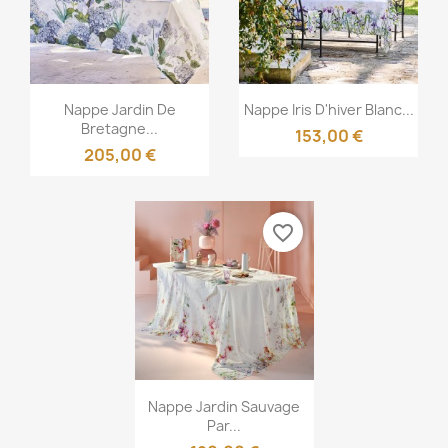
Aperçu rapide
Aperçu rapide


Nappe Jardin De
Nappe Iris D'hiver Blanc...
Bretagne...
153,00 €
205,00 €
favorite_border
Aperçu rapide

Nappe Jardin Sauvage
Par...