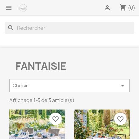
shopping_cart


(0)
search
FANTAISIE

Choisir
Affichage 1-3 de 3 article(s)
favorite_border
favorite_border