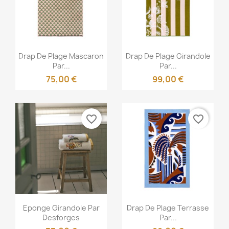
Aperçu rapide
Aperçu rapide


Drap De Plage Mascaron
Drap De Plage Girandole
Par...
Par...
75,00 €
99,00 €
favorite_border
favorite_border
Aperçu rapide
Aperçu rapide


Eponge Girandole Par
Drap De Plage Terrasse
Desforges
Par...