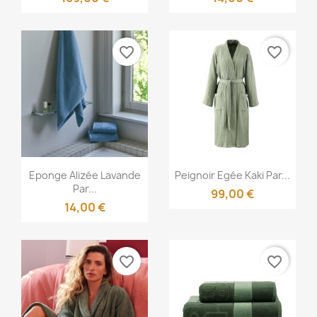
favorite_border
favorite_border
Aperçu rapide
Aperçu rapide


Eponge Alizée Lavande
Peignoir Egée Kaki Par...
Par...
99,00 €
14,00 €
favorite_border
favorite_border