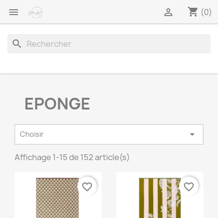
shopping_cart


(0)
search
EPONGE

Choisir
Affichage 1-15 de 152 article(s)
favorite_border
favorite_border