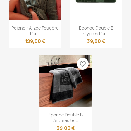
Aperçu rapide
Aperçu rapide


Peignoir Alizee Fougère
Eponge Double B
Par...
Cyprés Par...
129,00 €
39,00 €
favorite_border
Aperçu rapide

Eponge Double B
Anthracite...
39,00 €