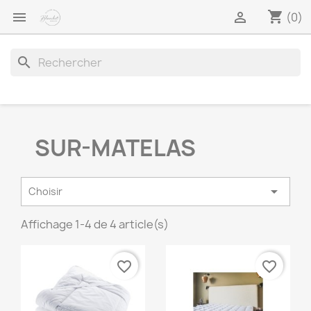
shopping_cart


(0)
search
SUR-MATELAS

Choisir
Affichage 1-4 de 4 article(s)
favorite_border
favorite_border