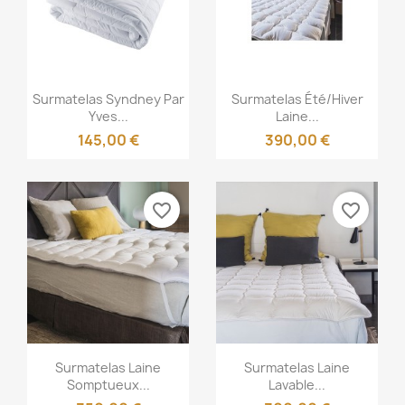
Aperçu rapide
Aperçu rapide


Surmatelas Syndney Par
Surmatelas Été/hiver
Yves...
Laine...
145,00 €
390,00 €
favorite_border
favorite_border
Aperçu rapide
Aperçu rapide


Surmatelas Laine
Surmatelas Laine
Somptueux...
Lavable...