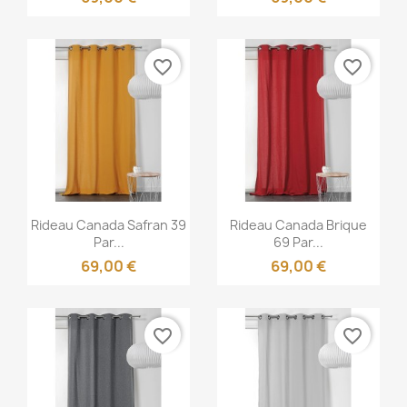
favorite_border
favorite_border
Aperçu rapide
Aperçu rapide


Rideau Canada Safran 39
Rideau Canada Brique
Par...
69 Par...
69,00 €
69,00 €
favorite_border
favorite_border