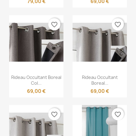
79,00 €
69,00 €
favorite_border
favorite_border
Aperçu rapide
Aperçu rapide


Rideau Occultant Boreal
Rideau Occultant
Col...
Boreal...
69,00 €
69,00 €
favorite_border
favorite_border