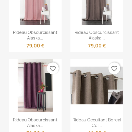
Aperçu rapide
Aperçu rapide


Rideau Obscurcissant
Rideau Obscurcissant
Alaska...
Alaska...
79,00 €
79,00 €
favorite_border
favorite_border
Aperçu rapide
Aperçu rapide


Rideau Obscurcissant
Rideau Occultant Boreal
Alaska...
Col...