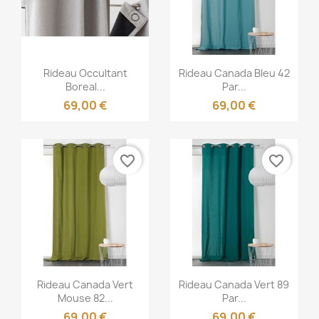
Aperçu rapide
Aperçu rapide


Rideau Occultant
Rideau Canada Bleu 42
Boreal...
Par...
69,00 €
69,00 €
favorite_border
favorite_border
Aperçu rapide
Aperçu rapide


Rideau Canada Vert
Rideau Canada Vert 89
Mouse 82...
Par...
69,00 €
69,00 €