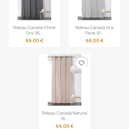
Aperçu rapide
Aperçu rapide


Rideau Canada Chiné
Rideau Canada Gris
Gris 95...
Perle 91...
69,00 €
69,00 €
favorite_border
Aperçu rapide

Rideau Canada Naturel
18...
69,00 €