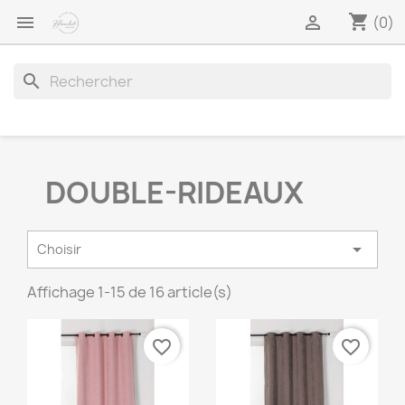
shopping_cart


(0)
search
DOUBLE-RIDEAUX

Choisir
Affichage 1-15 de 16 article(s)
favorite_border
favorite_border