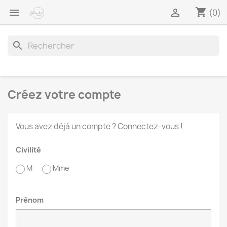
shopping_cart


(0)
search
Créez votre compte
Vous avez déjà un compte ?
Connectez-vous !
Civilité
M
Mme
Prénom