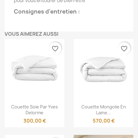
pour vous entourer de bien-être
Consignes d'entretien :
VOUS AIMEREZ AUSSI
favorite_border
favorite_border
Aperçu rapide
Aperçu rapide


Couette Soie Par Yves
Couette Mongolie En
Delorme
Laine...
300,00 €
570,00 €