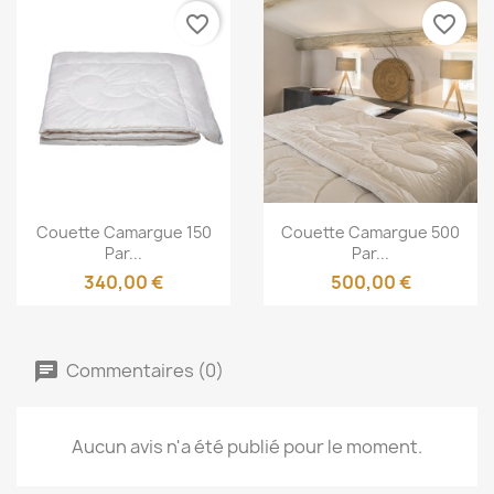
favorite_border
favorite_border
Aperçu rapide
Aperçu rapide


Couette Camargue 150
Couette Camargue 500
Par...
Par...
340,00 €
500,00 €
Commentaires (0)
Aucun avis n'a été publié pour le moment.