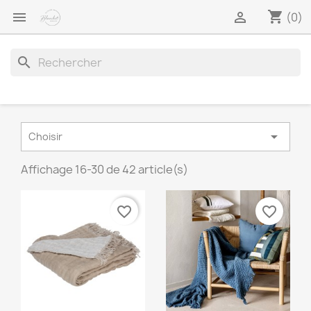
shopping_cart


(0)
search

Choisir
Affichage 16-30 de 42 article(s)
favorite_border
favorite_border