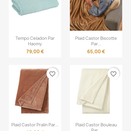
Aperçu rapide
Aperçu rapide


Tempo Celadon Par
Plaid Castor Biscotte
Haomy
Par...
79,00 €
65,00 €
favorite_border
favorite_border
Aperçu rapide
Aperçu rapide


Plaid Castor Pralin Par...
Plaid Castor Bouleau
Par...