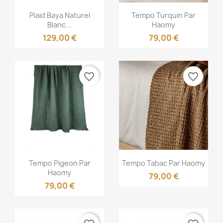
Aperçu rapide
Aperçu rapide


Plaid Baya Naturel
Tempo Turquin Par
Blanc...
Haomy
129,00 €
79,00 €
favorite_border
favorite_border
Aperçu rapide
Aperçu rapide


Tempo Pigeon Par
Tempo Tabac Par Haomy
Haomy
79,00 €
79,00 €