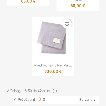
65,00 €
65,00 €
favorite_border
Aperçu rapide

Plaid Mohair Silver Par...
330,00 €
Affichage 16-30 de 42 article(s)
2


Précédent
Suivant
1
3