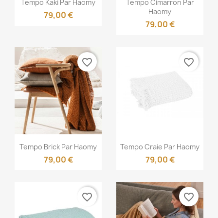


Tempo Kaki Par Haomy
Tempo Cimarron Par
Haomy
79,00 €
79,00 €
favorite_border
favorite_border
Aperçu rapide
Aperçu rapide


Tempo Brick Par Haomy
Tempo Craie Par Haomy
79,00 €
79,00 €
favorite_border
favorite_border